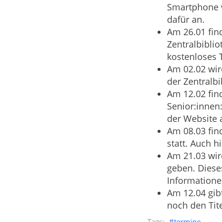
Smartphone w
dafür an.
Am 26.01 find
Zentralbiblio
kostenloses T
Am 02.02 wi
der Zentralbi
Am 12.02 find
Senior:innen:
der Website 
Am 08.03 fin
statt. Auch h
Am 21.03 wir
geben. Diese
Informationen
Am 12.04 gib
noch den Tit
termine