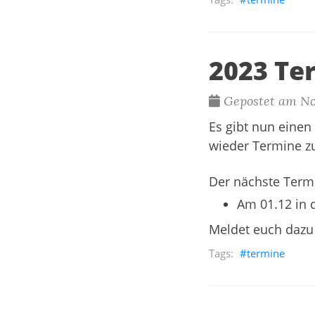
2023 Te
Gepostet am No
Es gibt nun einen
wieder Termine z
Der nächste Termi
Am 01.12 in 
Meldet euch dazu v
termine