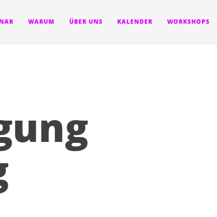
INAR
WARUM
ÜBER UNS
KALENDER
WORKSHOPS
igung
g