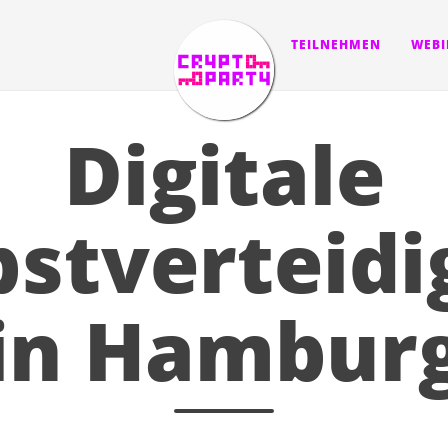
TERMINE
TEILNEHMEN
WEB
Digitale
bstverteid
in Hambur