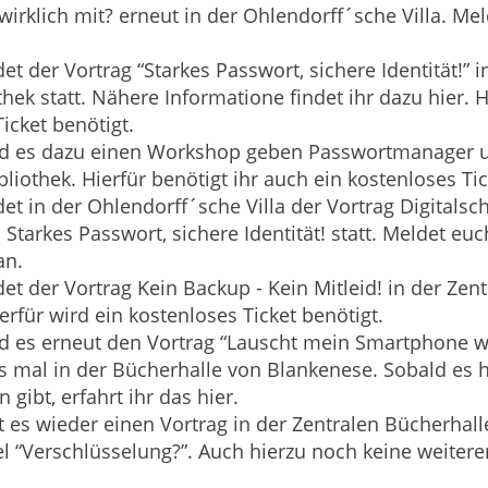
irklich mit?
erneut in der Ohlendorff´sche Villa. Mel
et der Vortrag “Starkes Passwort, sichere Identität!” 
thek statt. Nähere Informatione findet ihr dazu
hier
. 
icket benötigt.
rd es dazu einen Workshop geben
Passwortmanager u
bliothek. Hierfür benötigt ihr auch ein kostenloses Tic
et in der Ohlendorff´sche Villa der Vortrag
Digitalsc
 Starkes Passwort, sichere Identität!
statt. Meldet euc
an.
det der Vortrag
Kein Backup - Kein Mitleid!
in der Zent
ierfür wird ein kostenloses Ticket benötigt.
d es erneut den Vortrag “Lauscht mein Smartphone wi
s mal in der Bücherhalle von Blankenese. Sobald es 
 gibt, erfahrt ihr das hier.
t es wieder einen Vortrag in der Zentralen Bücherha
el “Verschlüsselung?”. Auch hierzu noch keine weiter