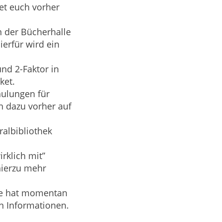
et euch vorher
in der Bücherhalle
Hierfür wird ein
nd 2-Faktor
in
ket.
hulungen für
h dazu vorher auf
ralbibliothek
rklich mit”
hierzu mehr
lle hat momentan
en Informationen.