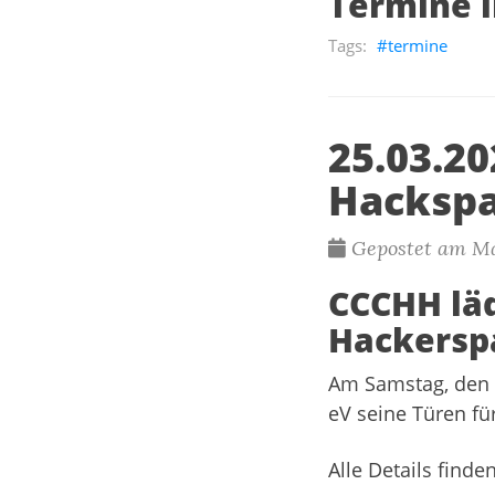
Termine 
termine
25.03.20
Hacksp
Gepostet am Ma
CCCHH läd
Hackersp
Am Samstag, den 
eV seine Türen für
Alle Details find