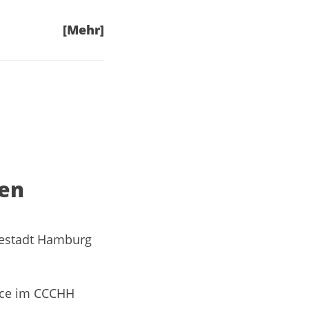
[Mehr]
nen
sestadt Hamburg
ace im CCCHH